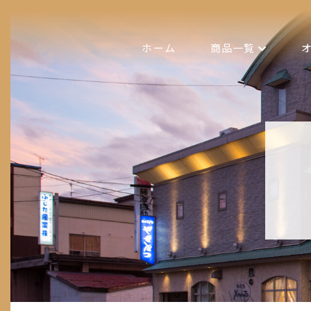
ホーム
商品一覧
全ての商品
ジェラート
梵・吟醸スイーツ
デコレーションケー
洋菓子
和菓子
ギフト